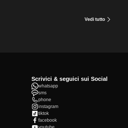
Vedi tutto
Scrivici & seguici sui Social
whatsapp
sms
phone
instagram
tiktok
facebook
youtube