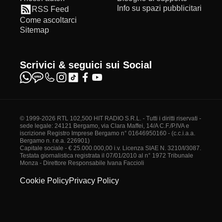
Info su spazi pubblicitari
RSS Feed
Come ascoltarci
Sitemap
Scrivici & seguici sui Social
© 1999-2026 RTL 102,500 HIT RADIO S.R.L. - Tutti i diritti riservati -
sede legale: 24121 Bergamo, via Clara Maffei, 14/A C.F./P.IVA e
iscrizione Registro Imprese Bergamo n° 01646950160 - (c.c.i.a.a.
Bergamo n. r.e.a. 226901)
Capitale sociale - € 25.000.000,00 i.v. Licenza SIAE N. 3210/I/3087.
Testata giornalistica registrata il 07/01/2010 al n° 1972 Tribunale
Monza - Direttore Responsabile Ivana Faccioli
Cookie Policy
Privacy Policy