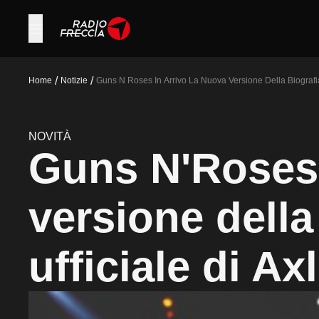
/
/
Home
Notizie
Guns N Roses In Arrivo La Nuova Versione Della Biografia
NOVITÀ
Guns N'Roses,
versione della
ufficiale di Axl