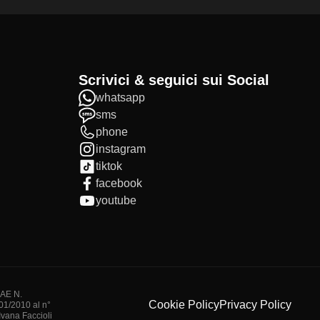
Scrivici & seguici sui Social
whatsapp
sms
phone
instagram
tiktok
facebook
youtube
IAE N.
Cookie Policy
Privacy Policy
/01/2010 al n°
vana Faccioli