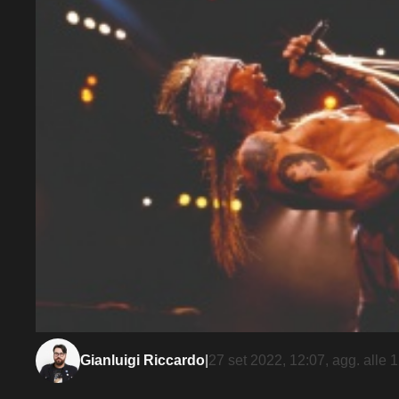
Gianluigi Riccardo
|
27 set 2022, 12:07
, agg. alle
1