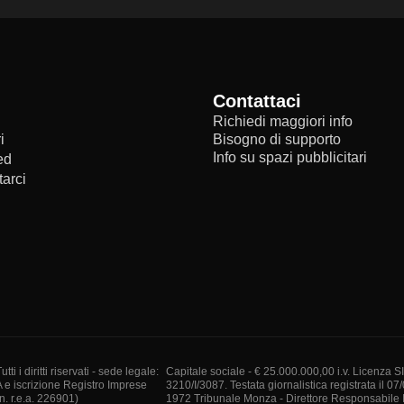
Contattaci
Richiedi maggiori info
i
Bisogno di supporto
Info su spazi pubblicitari
ed
arci
i diritti riservati - sede legale:
Capitale sociale - € 25.000.000,00 i.v. Licenza S
A e iscrizione Registro Imprese
3210/I/3087. Testata giornalistica registrata il 07
. r.e.a. 226901)
1972 Tribunale Monza - Direttore Responsabile I