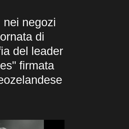
 nei negozi
ornata di
fia del leader
es" firmata
 neozelandese