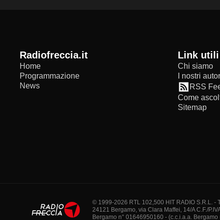
radiofreccia.it
Link utili
Home
Chi siamo
Programmazione
I nostri autor
News
RSS Fe
Come ascolt
Sitemap
© 1999-2026 RTL 102,500 HIT RADIO S.R.L. - Tutti 
24121 Bergamo, via Clara Maffei, 14/A C.F./P.IV
Bergamo n° 01646950160 - (c.c.i.a.a. Bergamo n