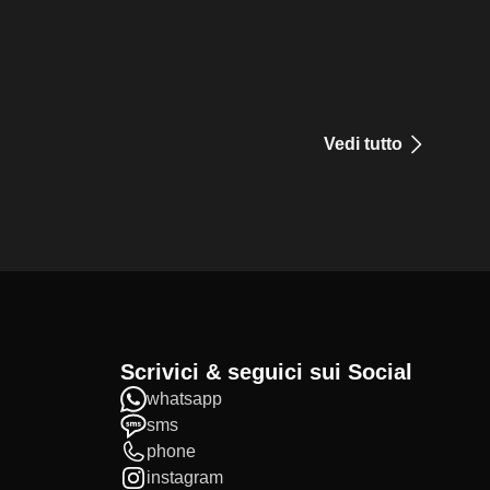
Vedi tutto
Scrivici & seguici sui Social
whatsapp
sms
phone
instagram