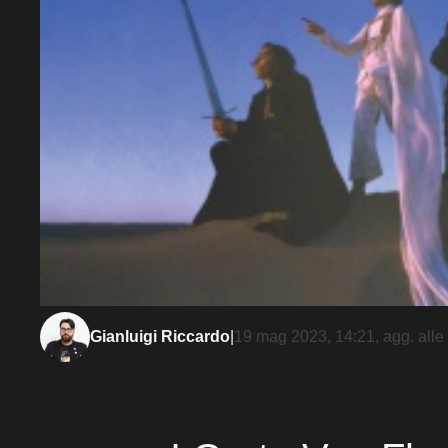
Gianluigi Riccardo
|
19 mag 2023, 14:21
, agg. alle