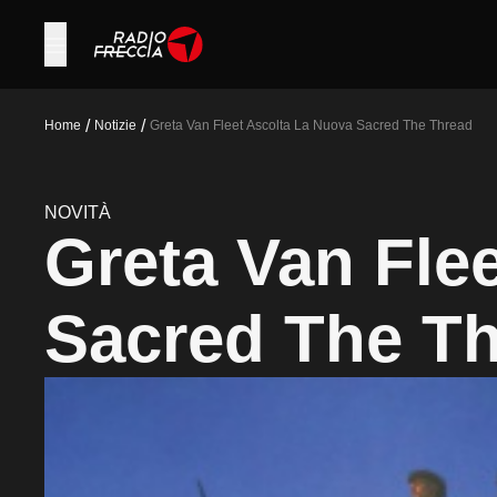
/
/
Home
Notizie
Greta Van Fleet Ascolta La Nuova Sacred The Thread
NOVITÀ
Greta Van Flee
Sacred The T