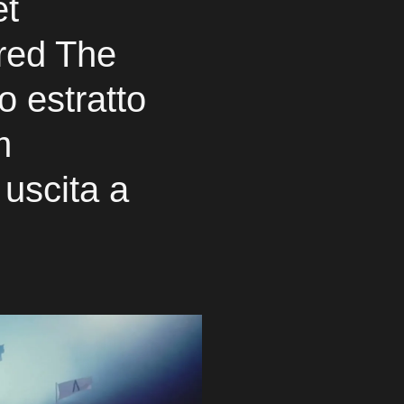
et
red The
 estratto
m
 uscita a