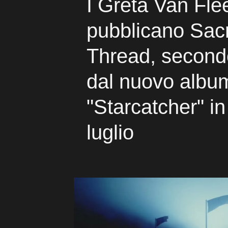
I Greta Van Fle
pubblicano Sac
Thread, secondo
dal nuovo albu
"Starcatcher" in
luglio