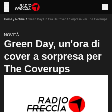
/
/
Home
Notizie
Green Day Un Ora Di Cover A Sorpresa Per The Coverups
NOVITÀ
Green Day, un'ora di
cover a sorpresa per
The Coverups