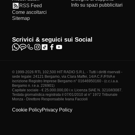
Info su spazi pubblicitari
RSS Feed
Come ascoltarci
Sitemap
Scrivici & seguici sui Social
© 1999-2026 RTL 102,500 HIT RADIO S.R.L. - Tutti i diritti riservati -
sede legale: 24121 Bergamo, via Clara Maffei, 14/A C.F./P.IVA e
iscrizione Registro Imprese Bergamo n° 01646950160 - (c.c.i.a.a.
Bergamo n. r.e.a. 226901)
Capitale sociale - € 25.000.000,00 i.v. Licenza SIAE N. 3210/I/3087.
Testata giornalistica registrata il 07/01/2010 al n° 1972 Tribunale
Monza - Direttore Responsabile Ivana Faccioli
Cookie Policy
Privacy Policy