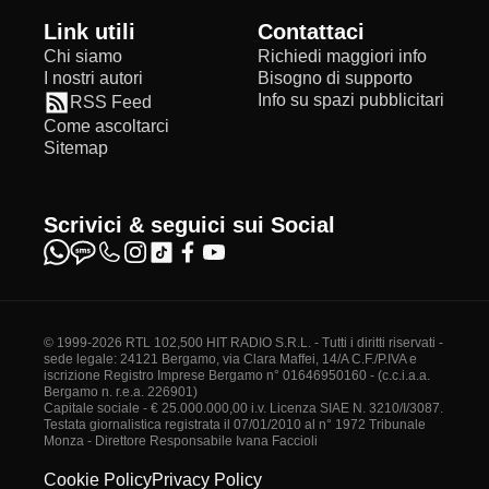
Link utili
Contattaci
Chi siamo
Richiedi maggiori info
I nostri autori
Bisogno di supporto
Info su spazi pubblicitari
RSS Feed
Come ascoltarci
Sitemap
Scrivici & seguici sui Social
© 1999-2026 RTL 102,500 HIT RADIO S.R.L. - Tutti i diritti riservati -
sede legale: 24121 Bergamo, via Clara Maffei, 14/A C.F./P.IVA e
iscrizione Registro Imprese Bergamo n° 01646950160 - (c.c.i.a.a.
Bergamo n. r.e.a. 226901)
Capitale sociale - € 25.000.000,00 i.v. Licenza SIAE N. 3210/I/3087.
Testata giornalistica registrata il 07/01/2010 al n° 1972 Tribunale
Monza - Direttore Responsabile Ivana Faccioli
Cookie Policy
Privacy Policy