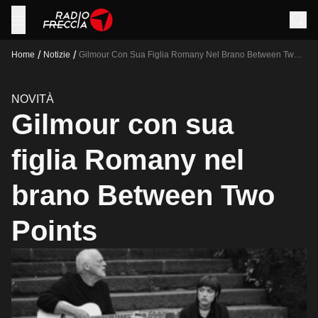
/
/
Home
Notizie
Gilmour Con Sua Figlia Romany Nel Brano Between Two
Points
NOVITÀ
Gilmour con sua
figlia Romany nel
brano Between Two
Points