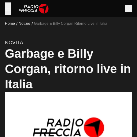
/
/
Home
Notizie
Garbage E Billy Corgan Ritorno Live In Italia
NOVITÀ
Garbage e Billy
Corgan, ritorno live in
Italia