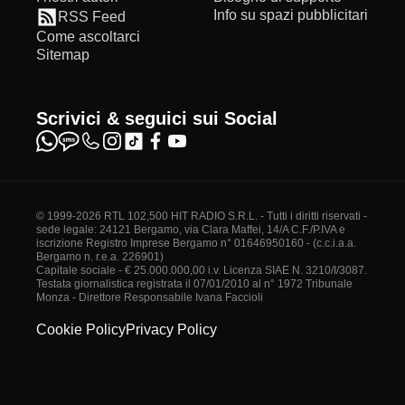
Info su spazi pubblicitari
RSS Feed
Come ascoltarci
Sitemap
Scrivici & seguici sui Social
© 1999-2026 RTL 102,500 HIT RADIO S.R.L. - Tutti i diritti riservati -
sede legale: 24121 Bergamo, via Clara Maffei, 14/A C.F./P.IVA e
iscrizione Registro Imprese Bergamo n° 01646950160 - (c.c.i.a.a.
Bergamo n. r.e.a. 226901)
Capitale sociale - € 25.000.000,00 i.v. Licenza SIAE N. 3210/I/3087.
Testata giornalistica registrata il 07/01/2010 al n° 1972 Tribunale
Monza - Direttore Responsabile Ivana Faccioli
Cookie Policy
Privacy Policy