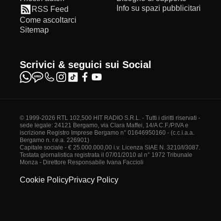
Info su spazi pubblicitari
RSS Feed
Come ascoltarci
Sitemap
Scrivici & seguici sui Social
© 1999-2026 RTL 102,500 HIT RADIO S.R.L. - Tutti i diritti riservati -
sede legale: 24121 Bergamo, via Clara Maffei, 14/A C.F./P.IVA e
iscrizione Registro Imprese Bergamo n° 01646950160 - (c.c.i.a.a.
Bergamo n. r.e.a. 226901)
Capitale sociale - € 25.000.000,00 i.v. Licenza SIAE N. 3210/I/3087.
Testata giornalistica registrata il 07/01/2010 al n° 1972 Tribunale
Monza - Direttore Responsabile Ivana Faccioli
Cookie Policy
Privacy Policy