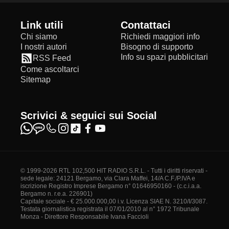
Link utili
Contattaci
Chi siamo
Richiedi maggiori info
I nostri autori
Bisogno di supporto
Info su spazi pubblicitari
RSS Feed
Come ascoltarci
Sitemap
Scrivici & seguici sui Social
© 1999-2026 RTL 102,500 HIT RADIO S.R.L. - Tutti i diritti riservati -
sede legale: 24121 Bergamo, via Clara Maffei, 14/A C.F./P.IVA e
iscrizione Registro Imprese Bergamo n° 01646950160 - (c.c.i.a.a.
Bergamo n. r.e.a. 226901)
Capitale sociale - € 25.000.000,00 i.v. Licenza SIAE N. 3210/I/3087.
Testata giornalistica registrata il 07/01/2010 al n° 1972 Tribunale
Monza - Direttore Responsabile Ivana Faccioli