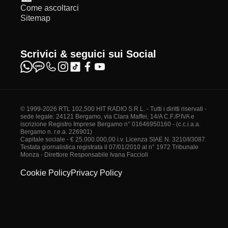
Come ascoltarci
Sitemap
Scrivici & seguici sui Social
© 1999-2026 RTL 102,500 HIT RADIO S.R.L. - Tutti i diritti riservati -
sede legale: 24121 Bergamo, via Clara Maffei, 14/A C.F./P.IVA e
iscrizione Registro Imprese Bergamo n° 01646950160 - (c.c.i.a.a.
Bergamo n. r.e.a. 226901)
Capitale sociale - € 25.000.000,00 i.v. Licenza SIAE N. 3210/I/3087.
Testata giornalistica registrata il 07/01/2010 al n° 1972 Tribunale
Monza - Direttore Responsabile Ivana Faccioli
Cookie Policy
Privacy Policy