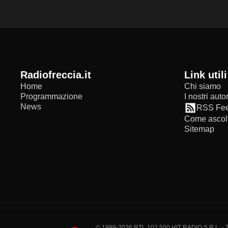
radiofreccia.it
Link utili
Home
Chi siamo
Programmazione
I nostri autor
News
RSS Fe
Come ascolt
Sitemap
© 1999-2026 RTL 102,500 HIT RADIO S.R.L. - Tutti 