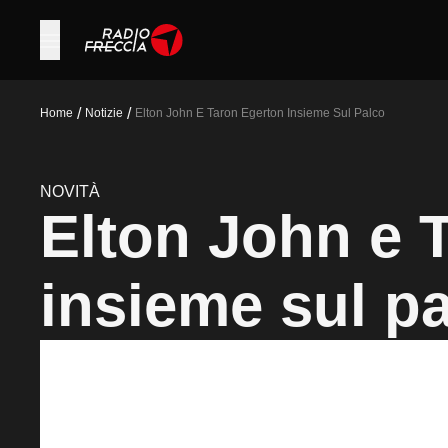
/
/
Home
Notizie
Elton John E Taron Egerton Insieme Sul Palco
NOVITÀ
Elton John e 
insieme sul p