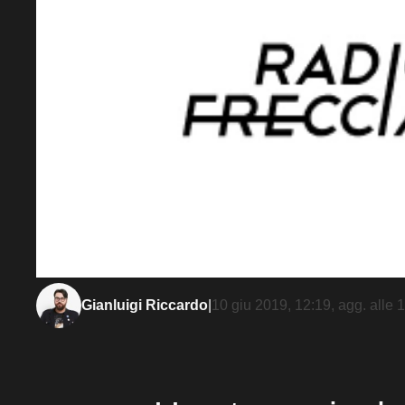
Gianluigi Riccardo
|
10 giu 2019, 12:19
, agg. alle
1