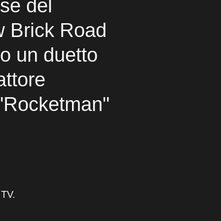
se del
w Brick Road
to un duetto
attore
i "Rocketman"
 TV.