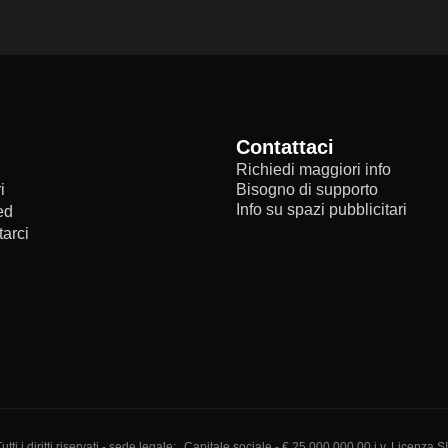
Contattaci
Richiedi maggiori info
i
Bisogno di supporto
Info su spazi pubblicitari
ed
arci
i diritti riservati - sede legale:
Capitale sociale - € 25.000.000,00 i.v. Licenza S