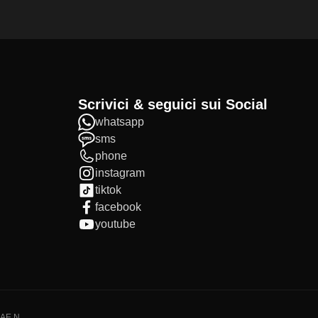
Scrivici & seguici sui Social
whatsapp
sms
phone
instagram
tiktok
facebook
youtube
IAE N.