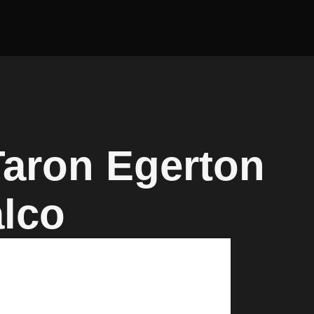
Taron Egerton
alco