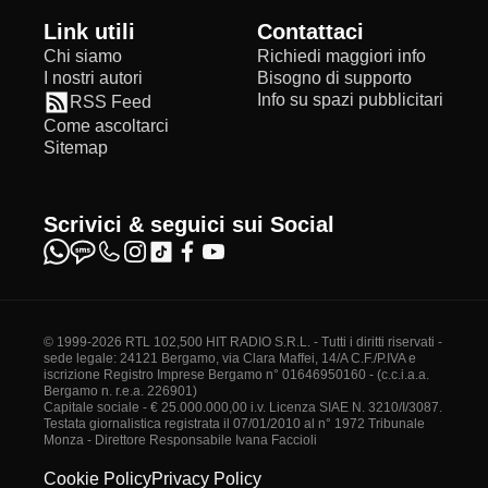
Link utili
Contattaci
Chi siamo
Richiedi maggiori info
I nostri autori
Bisogno di supporto
Info su spazi pubblicitari
RSS Feed
Come ascoltarci
Sitemap
Scrivici & seguici sui Social
© 1999-2026 RTL 102,500 HIT RADIO S.R.L. - Tutti i diritti riservati -
sede legale: 24121 Bergamo, via Clara Maffei, 14/A C.F./P.IVA e
iscrizione Registro Imprese Bergamo n° 01646950160 - (c.c.i.a.a.
Bergamo n. r.e.a. 226901)
Capitale sociale - € 25.000.000,00 i.v. Licenza SIAE N. 3210/I/3087.
Testata giornalistica registrata il 07/01/2010 al n° 1972 Tribunale
Monza - Direttore Responsabile Ivana Faccioli
Cookie Policy
Privacy Policy