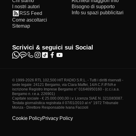
Chi siamo
Richiedi maggiori info
I nostri autori
Bisogno di supporto
Info su spazi pubblicitari
RSS Feed
Come ascoltarci
Sitemap
Scrivici & seguici sui Social
© 1999-2026 RTL 102,500 HIT RADIO S.R.L. - Tutti i diritti riservati -
sede legale: 24121 Bergamo, via Clara Maffei, 14/A C.F./P.IVA e
iscrizione Registro Imprese Bergamo n° 01646950160 - (c.c.i.a.a.
Bergamo n. r.e.a. 226901)
Capitale sociale - € 25.000.000,00 i.v. Licenza SIAE N. 3210/I/3087.
Testata giornalistica registrata il 07/01/2010 al n° 1972 Tribunale
Monza - Direttore Responsabile Ivana Faccioli
Cookie Policy
Privacy Policy