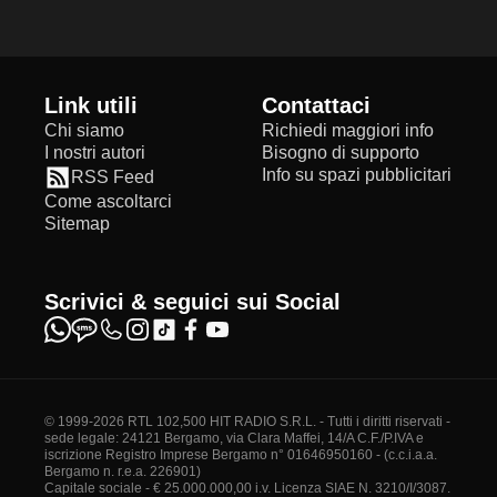
Link utili
Contattaci
Chi siamo
Richiedi maggiori info
I nostri autori
Bisogno di supporto
Info su spazi pubblicitari
RSS Feed
Come ascoltarci
Sitemap
Scrivici & seguici sui Social
© 1999-2026 RTL 102,500 HIT RADIO S.R.L. - Tutti i diritti riservati -
sede legale: 24121 Bergamo, via Clara Maffei, 14/A C.F./P.IVA e
iscrizione Registro Imprese Bergamo n° 01646950160 - (c.c.i.a.a.
Bergamo n. r.e.a. 226901)
Capitale sociale - € 25.000.000,00 i.v. Licenza SIAE N. 3210/I/3087.