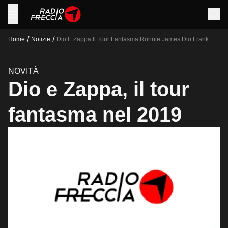
/
/
Home
Notizie
Dio E Zappa Il Tour Fantasma Ronnie James Dio Frank
Zappa Black Sabbath Tour
NOVITÀ
Dio e Zappa, il tour
fantasma nel 2019