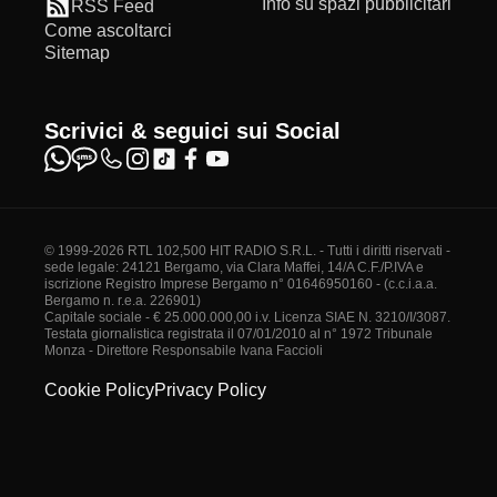
Info su spazi pubblicitari
RSS Feed
Come ascoltarci
Sitemap
Scrivici & seguici sui Social
© 1999-2026 RTL 102,500 HIT RADIO S.R.L. - Tutti i diritti riservati -
sede legale: 24121 Bergamo, via Clara Maffei, 14/A C.F./P.IVA e
iscrizione Registro Imprese Bergamo n° 01646950160 - (c.c.i.a.a.
Bergamo n. r.e.a. 226901)
Capitale sociale - € 25.000.000,00 i.v. Licenza SIAE N. 3210/I/3087.
Testata giornalistica registrata il 07/01/2010 al n° 1972 Tribunale
Monza - Direttore Responsabile Ivana Faccioli
Cookie Policy
Privacy Policy