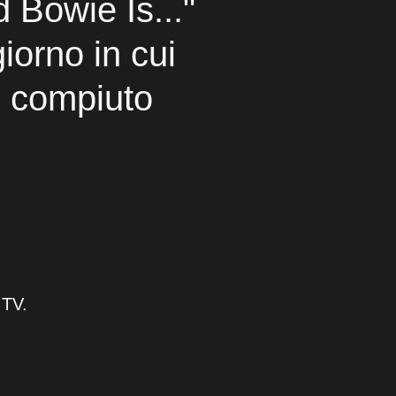
 Bowie Is..."
giorno in cui
e compiuto
 TV.