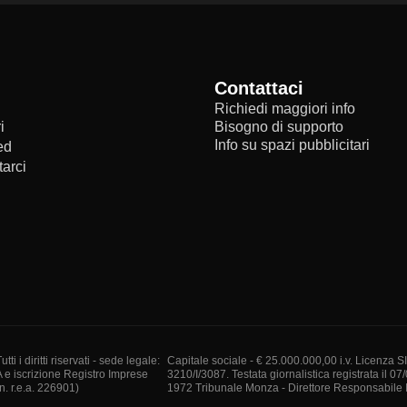
Contattaci
Richiedi maggiori info
i
Bisogno di supporto
Info su spazi pubblicitari
ed
arci
i diritti riservati - sede legale:
Capitale sociale - € 25.000.000,00 i.v. Licenza S
A e iscrizione Registro Imprese
3210/I/3087. Testata giornalistica registrata il 07
. r.e.a. 226901)
1972 Tribunale Monza - Direttore Responsabile I