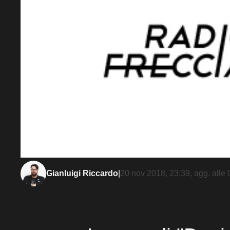
Gianluigi Riccardo
|
20 nov 2018, 23:39
, agg. alle