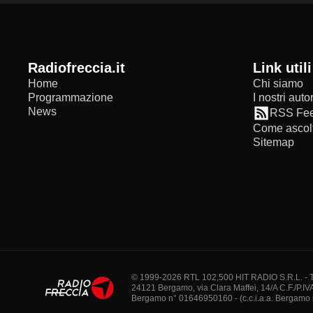
radiofreccia.it
Link utili
Home
Chi siamo
Programmazione
I nostri autor
News
RSS Fe
Come ascolt
Sitemap
© 1999-2026 RTL 102,500 HIT RADIO S.R.L. - Tutti 
24121 Bergamo, via Clara Maffei, 14/A C.F./P.IV
Bergamo n° 01646950160 - (c.c.i.a.a. Bergamo n