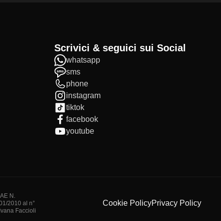
Scrivici & seguici sui Social
whatsapp
sms
phone
instagram
tiktok
facebook
youtube
IAE N.
Cookie Policy
Privacy Policy
/01/2010 al n°
vana Faccioli