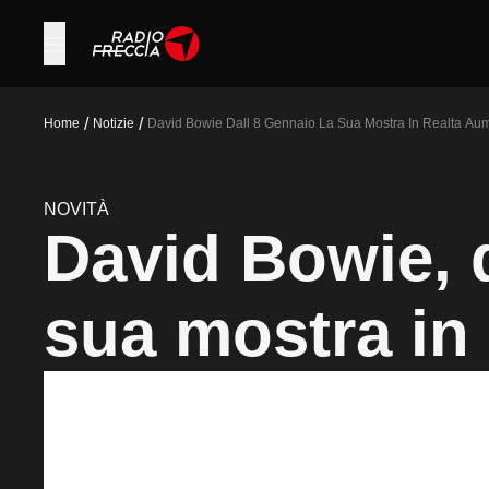
/
/
Home
Notizie
David Bowie Dall 8 Gennaio La Sua Mostra In Realta Au
NOVITÀ
David Bowie, d
sua mostra in