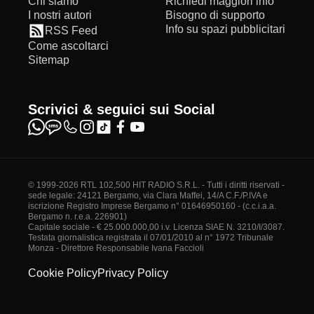
Chi siamo
Richiedi maggiori info
I nostri autori
Bisogno di supporto
Info su spazi pubblicitari
RSS Feed
Come ascoltarci
Sitemap
Scrivici & seguici sui Social
© 1999-2026 RTL 102,500 HIT RADIO S.R.L. - Tutti i diritti riservati -
sede legale: 24121 Bergamo, via Clara Maffei, 14/A C.F./P.IVA e
iscrizione Registro Imprese Bergamo n° 01646950160 - (c.c.i.a.a.
Bergamo n. r.e.a. 226901)
Capitale sociale - € 25.000.000,00 i.v. Licenza SIAE N. 3210/I/3087.
Testata giornalistica registrata il 07/01/2010 al n° 1972 Tribunale
Monza - Direttore Responsabile Ivana Faccioli
Cookie Policy
Privacy Policy