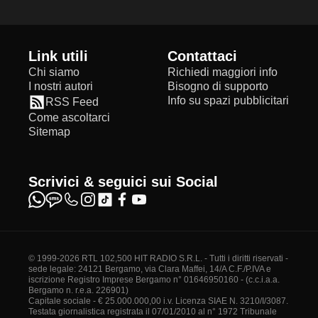
Link utili
Contattaci
Chi siamo
Richiedi maggiori info
I nostri autori
Bisogno di supporto
Info su spazi pubblicitari
RSS Feed
Come ascoltarci
Sitemap
Scrivici & seguici sui Social
© 1999-2026 RTL 102,500 HIT RADIO S.R.L. - Tutti i diritti riservati -
sede legale: 24121 Bergamo, via Clara Maffei, 14/A C.F./P.IVA e
iscrizione Registro Imprese Bergamo n° 01646950160 - (c.c.i.a.a.
Bergamo n. r.e.a. 226901)
Capitale sociale - € 25.000.000,00 i.v. Licenza SIAE N. 3210/I/3087.
Testata giornalistica registrata il 07/01/2010 al n° 1972 Tribunale