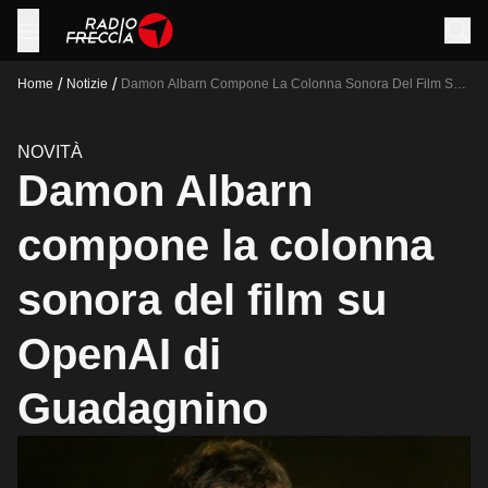
/
/
Home
Notizie
Damon Albarn Compone La Colonna Sonora Del Film Su
Openai Di Guadagnino
NOVITÀ
Damon Albarn
compone la colonna
sonora del film su
OpenAI di
Guadagnino