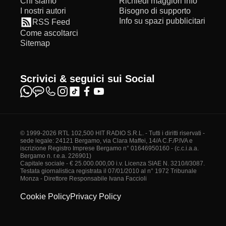
Chi siamo
Richiedi maggiori info
I nostri autori
Bisogno di supporto
Info su spazi pubblicitari
RSS Feed
Come ascoltarci
Sitemap
Scrivici & seguici sui Social
© 1999-2026 RTL 102,500 HIT RADIO S.R.L. - Tutti i diritti riservati -
sede legale: 24121 Bergamo, via Clara Maffei, 14/A C.F./P.IVA e
iscrizione Registro Imprese Bergamo n° 01646950160 - (c.c.i.a.a.
Bergamo n. r.e.a. 226901)
Capitale sociale - € 25.000.000,00 i.v. Licenza SIAE N. 3210/I/3087.
Testata giornalistica registrata il 07/01/2010 al n° 1972 Tribunale
Monza - Direttore Responsabile Ivana Faccioli
Cookie Policy
Privacy Policy