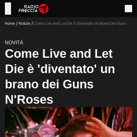
/
/
Home
Notizie
Come Live And Let Die E Diventato Un Brano Dei Guns N
Roses
NOVITÀ
Come Live and Let
Die è 'diventato' un
brano dei Guns
N'Roses