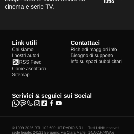
tutto
cinema e serie TV.
Link utili
Contattaci
Chi siamo
Richiedi maggiori info
I nostri autori
Bisogno di supporto
Info su spazi pubblicitari
RSS Feed
Come ascoltarci
Sitemap
Scrivici & seguici sui Social
© 1999-2026 RTL 102,500 HIT RADIO S.R.L. - Tutti i diritti riservati -
sede legale: 24121 Bergamo, via Clara Maffei, 14/A C.F./P.IVA e