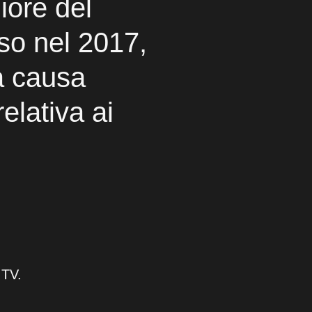
giore del
so nel 2017,
a causa
relativa ai
 TV.