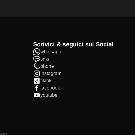
Scrivici & seguici sui Social
whatsapp
sms
phone
instagram
tiktok
facebook
youtube
IAE N.