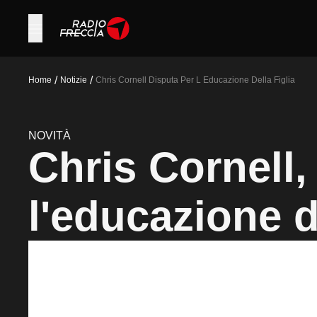
/
/
Home
Notizie
Chris Cornell Disputa Per L Educazione Della Figlia
NOVITÀ
Chris Cornell,
l'educazione de