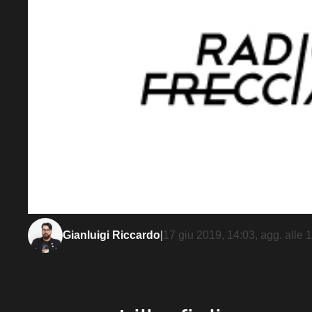
Gianluigi Riccardo
|
17 giu 2019, 14:03
, agg. alle
1