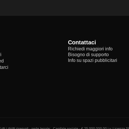
Contattaci
Richiedi maggiori info
i
Bisogno di supporto
Info su spazi pubblicitari
ed
arci
i diritti riservati - sede legale:
Capitale sociale - € 25.000.000,00 i.v. Licenza S