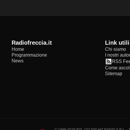
radiofreccia.it
Link utili
Home
Chi siamo
Programmazione
I nostri autor
News
RSS Fe
Come ascolt
Sitemap
© 1999-2026 RTL 102,500 HIT RADIO S.R.L. - Tutti 