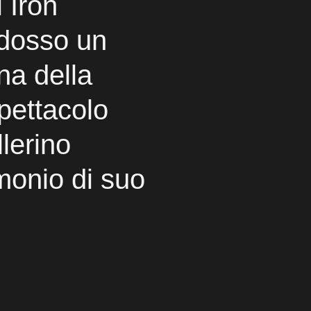
i Iron
dosso un
na della
pettacolo
llerino
imonio di suo