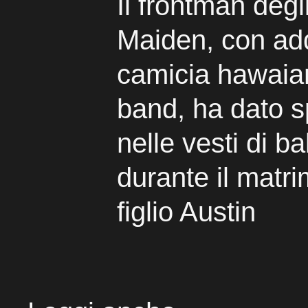
Il frontman degl
Maiden, con ad
camicia hawaia
band, ha dato s
nelle vesti di ba
durante il matr
figlio Austin