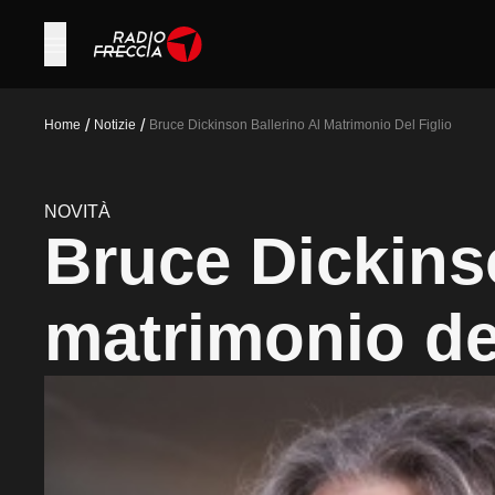
/
/
Home
Notizie
Bruce Dickinson Ballerino Al Matrimonio Del Figlio
NOVITÀ
Bruce Dickinso
matrimonio del