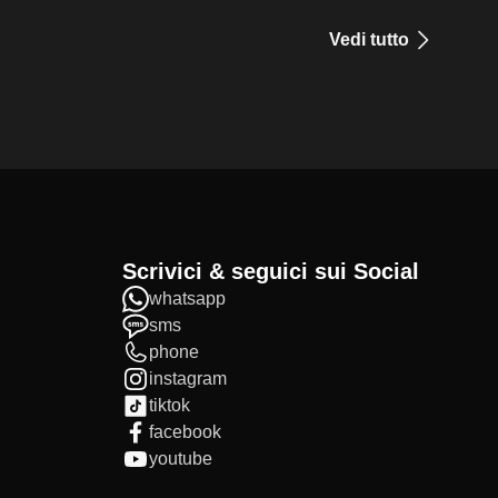
Vedi tutto
Scrivici & seguici sui Social
whatsapp
sms
phone
instagram
tiktok
facebook
youtube