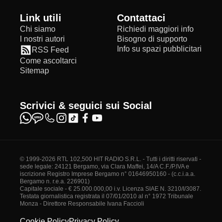
Link utili
Contattaci
Chi siamo
Richiedi maggiori info
I nostri autori
Bisogno di supporto
Info su spazi pubblicitari
RSS Feed
Come ascoltarci
Sitemap
Scrivici & seguici sui Social
© 1999-2026 RTL 102,500 HIT RADIO S.R.L. - Tutti i diritti riservati -
sede legale: 24121 Bergamo, via Clara Maffei, 14/A C.F./P.IVA e
iscrizione Registro Imprese Bergamo n° 01646950160 - (c.c.i.a.a.
Bergamo n. r.e.a. 226901)
Capitale sociale - € 25.000.000,00 i.v. Licenza SIAE N. 3210/I/3087.
Testata giornalistica registrata il 07/01/2010 al n° 1972 Tribunale
Monza - Direttore Responsabile Ivana Faccioli
Cookie Policy
Privacy Policy