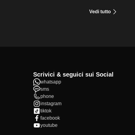
Vedi tutto
Scrivici & seguici sui Social
whatsapp
sms
phone
instagram
tiktok
facebook
youtube