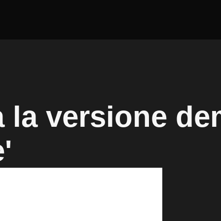
a la versione d
'