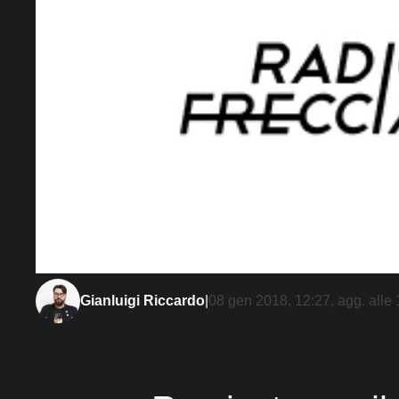
Gianluigi Riccardo
|
08 gen 2018, 12:27
, agg. alle