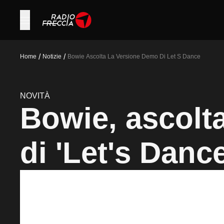
/
/
Home
Notizie
Bowie Ascolta La Versione Demo Di Let S Dance
NOVITÀ
Bowie, ascolt
di 'Let's Dance