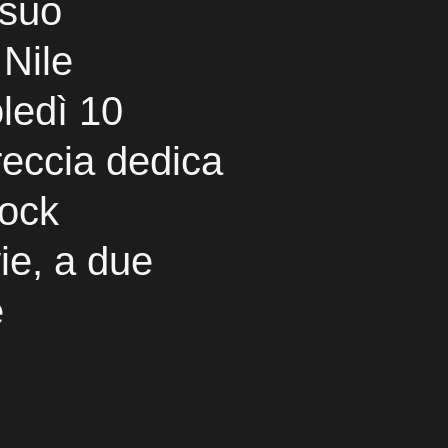
 suo
Nile
ledì 10
reccia dedica
Rock
ie, a due
e