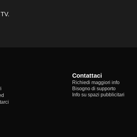
 TV.
Contattaci
Richiedi maggiori info
i
Bisogno di supporto
Info su spazi pubblicitari
ed
arci