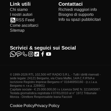
Link utili
Contattaci
Chi siamo
Richiedi maggiori info
I nostri autori
Bisogno di supporto
Info su spazi pubblicitari
RSS Feed
Come ascoltarci
Sitemap
Scrivici & seguici sui Social
© 1999-2026 RTL 102,500 HIT RADIO S.R.L. - Tutti i diritti riservati -
sede legale: 24121 Bergamo, via Clara Maffei, 14/A C.F./P.IVA e
iscrizione Registro Imprese Bergamo n° 01646950160 - (c.c.i.a.a.
Bergamo n. r.e.a. 226901)
Capitale sociale - € 25.000.000,00 i.v. Licenza SIAE N. 3210/I/3087.
Testata giornalistica registrata il 07/01/2010 al n° 1972 Tribunale
Monza - Direttore Responsabile Ivana Faccioli
Cookie Policy
Privacy Policy