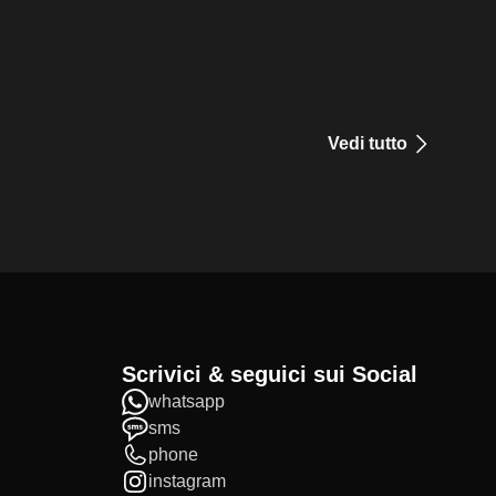
Vedi tutto
Scrivici & seguici sui Social
whatsapp
sms
phone
instagram