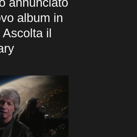
no annunciato
ovo album in
 Ascolta il
ary