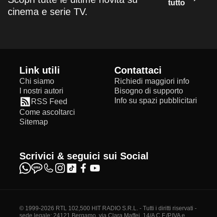
tutto
cinema e serie TV.
Link utili
Contattaci
Chi siamo
Richiedi maggiori info
I nostri autori
Bisogno di supporto
Info su spazi pubblicitari
RSS Feed
Come ascoltarci
Sitemap
Scrivici & seguici sui Social
© 1999-2026 RTL 102,500 HIT RADIO S.R.L. - Tutti i diritti riservati -
sede legale: 24121 Bergamo, via Clara Maffei, 14/A C.F./P.IVA e