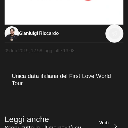
Gianluigi Riccardo
05 feb 2019, 12:58
, agg. alle
13:08
Unica data italiana del First Love World
Tour
Leggi anche
Vedi
Scopri tutte le ultime novità su