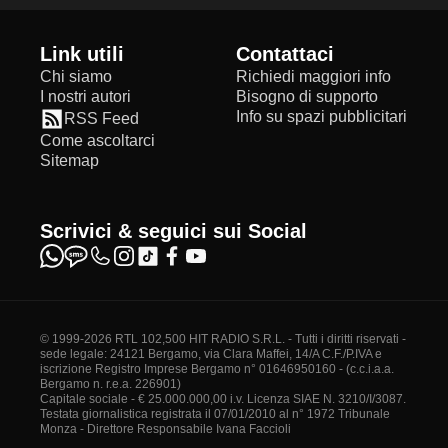
Link utili
Contattaci
Chi siamo
Richiedi maggiori info
I nostri autori
Bisogno di supporto
Info su spazi pubblicitari
RSS Feed
Come ascoltarci
Sitemap
Scrivici & seguici sui Social
© 1999-2026 RTL 102,500 HIT RADIO S.R.L. - Tutti i diritti riservati -
sede legale: 24121 Bergamo, via Clara Maffei, 14/A C.F./P.IVA e
iscrizione Registro Imprese Bergamo n° 01646950160 - (c.c.i.a.a.
Bergamo n. r.e.a. 226901)
Capitale sociale - € 25.000.000,00 i.v. Licenza SIAE N. 3210/I/3087.
Testata giornalistica registrata il 07/01/2010 al n° 1972 Tribunale
Monza - Direttore Responsabile Ivana Faccioli