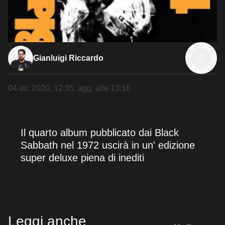
Gianluigi Riccardo
04 dic 2020, 12:35
, agg. alle
13:16
Il quarto album pubblicato dai Black
Sabbath nel 1972 uscirà in un' edizione
super deluxe piena di inediti
Leggi anche