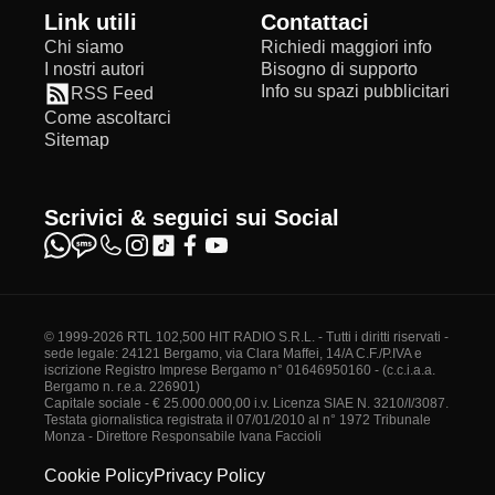
Link utili
Contattaci
Chi siamo
Richiedi maggiori info
I nostri autori
Bisogno di supporto
Info su spazi pubblicitari
RSS Feed
Come ascoltarci
Sitemap
Scrivici & seguici sui Social
© 1999-2026 RTL 102,500 HIT RADIO S.R.L. - Tutti i diritti riservati -
sede legale: 24121 Bergamo, via Clara Maffei, 14/A C.F./P.IVA e
iscrizione Registro Imprese Bergamo n° 01646950160 - (c.c.i.a.a.
Bergamo n. r.e.a. 226901)
Capitale sociale - € 25.000.000,00 i.v. Licenza SIAE N. 3210/I/3087.
Testata giornalistica registrata il 07/01/2010 al n° 1972 Tribunale
Monza - Direttore Responsabile Ivana Faccioli
Cookie Policy
Privacy Policy