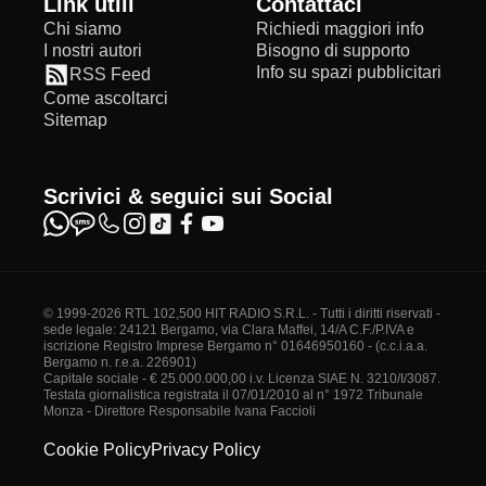
Link utili
Contattaci
Chi siamo
Richiedi maggiori info
I nostri autori
Bisogno di supporto
Info su spazi pubblicitari
RSS Feed
Come ascoltarci
Sitemap
Scrivici & seguici sui Social
© 1999-2026 RTL 102,500 HIT RADIO S.R.L. - Tutti i diritti riservati -
sede legale: 24121 Bergamo, via Clara Maffei, 14/A C.F./P.IVA e
iscrizione Registro Imprese Bergamo n° 01646950160 - (c.c.i.a.a.
Bergamo n. r.e.a. 226901)
Capitale sociale - € 25.000.000,00 i.v. Licenza SIAE N. 3210/I/3087.
Testata giornalistica registrata il 07/01/2010 al n° 1972 Tribunale
Monza - Direttore Responsabile Ivana Faccioli
Cookie Policy
Privacy Policy