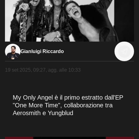
Gianluigi Riccardo
19 set 2025, 09:27
, agg. alle
10:33
My Only Angel è il primo estratto dall'EP
"One More Time", collaborazione tra
Aerosmith e Yungblud