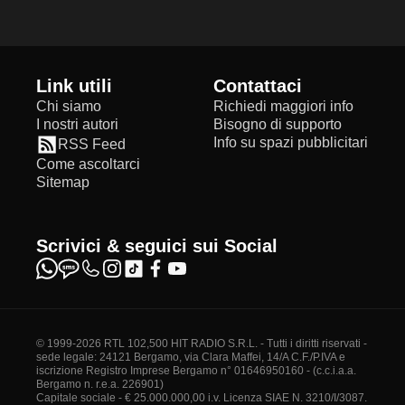
Link utili
Contattaci
Chi siamo
Richiedi maggiori info
I nostri autori
Bisogno di supporto
Info su spazi pubblicitari
RSS Feed
Come ascoltarci
Sitemap
Scrivici & seguici sui Social
© 1999-2026 RTL 102,500 HIT RADIO S.R.L. - Tutti i diritti riservati -
sede legale: 24121 Bergamo, via Clara Maffei, 14/A C.F./P.IVA e
iscrizione Registro Imprese Bergamo n° 01646950160 - (c.c.i.a.a.
Bergamo n. r.e.a. 226901)
Capitale sociale - € 25.000.000,00 i.v. Licenza SIAE N. 3210/I/3087.