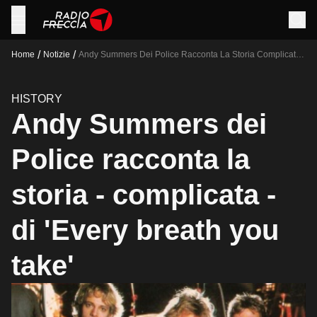
/
/
Home
Notizie
Andy Summers Dei Police Racconta La Storia Complicata
Di Every Breath You Take
HISTORY
Andy Summers dei
Police racconta la
storia - complicata -
di 'Every breath you
take'