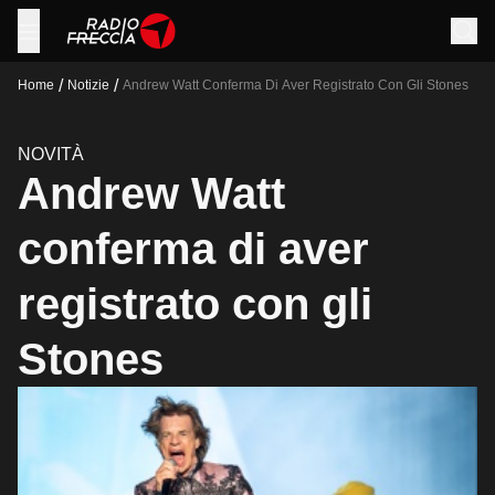
/
/
Home
Notizie
Andrew Watt Conferma Di Aver Registrato Con Gli Stones
NOVITÀ
Andrew Watt
conferma di aver
registrato con gli
Stones