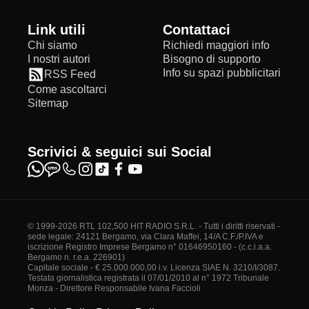
Link utili
Contattaci
Chi siamo
Richiedi maggiori info
I nostri autori
Bisogno di supporto
Info su spazi pubblicitari
RSS Feed
Come ascoltarci
Sitemap
Scrivici & seguici sui Social
© 1999-2026 RTL 102,500 HIT RADIO S.R.L. - Tutti i diritti riservati -
sede legale: 24121 Bergamo, via Clara Maffei, 14/A C.F./P.IVA e
iscrizione Registro Imprese Bergamo n° 01646950160 - (c.c.i.a.a.
Bergamo n. r.e.a. 226901)
Capitale sociale - € 25.000.000,00 i.v. Licenza SIAE N. 3210/I/3087.
Testata giornalistica registrata il 07/01/2010 al n° 1972 Tribunale
Monza - Direttore Responsabile Ivana Faccioli