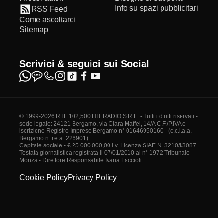
Info su spazi pubblicitari
RSS Feed
Come ascoltarci
Sitemap
Scrivici & seguici sui Social
© 1999-2026 RTL 102,500 HIT RADIO S.R.L. - Tutti i diritti riservati -
sede legale: 24121 Bergamo, via Clara Maffei, 14/A C.F./P.IVA e
iscrizione Registro Imprese Bergamo n° 01646950160 - (c.c.i.a.a.
Bergamo n. r.e.a. 226901)
Capitale sociale - € 25.000.000,00 i.v. Licenza SIAE N. 3210/I/3087.
Testata giornalistica registrata il 07/01/2010 al n° 1972 Tribunale
Monza - Direttore Responsabile Ivana Faccioli
Cookie Policy
Privacy Policy