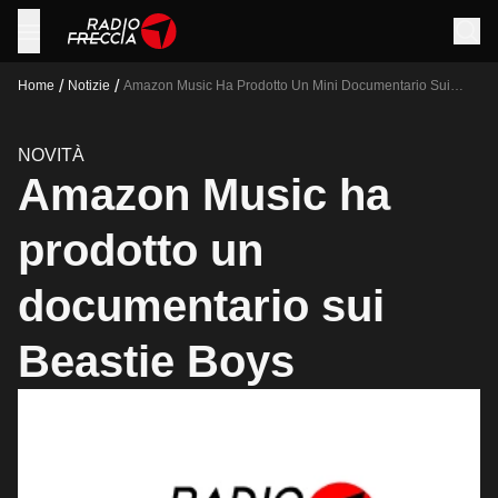
/
/
Home
Notizie
Amazon Music Ha Prodotto Un Mini Documentario Sui
Beasti Boys
NOVITÀ
Amazon Music ha
prodotto un
documentario sui
Beastie Boys