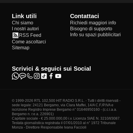
Link utili
Contattaci
Chi siamo
Richiedi maggiori info
I nostri autori
Bisogno di supporto
Info su spazi pubblicitari
RSS Feed
Come ascoltarci
Sitemap
Scrivici & seguici sui Social
© 1999-2026 RTL 102,500 HIT RADIO S.R.L. - Tutti i diritti riservati -
sede legale: 24121 Bergamo, via Clara Maffei, 14/A C.F./P.IVA e
iscrizione Registro Imprese Bergamo n° 01646950160 - (c.c.i.a.a.
Bergamo n. r.e.a. 226901)
Capitale sociale - € 25.000.000,00 i.v. Licenza SIAE N. 3210/I/3087.
Testata giornalistica registrata il 07/01/2010 al n° 1972 Tribunale
Monza - Direttore Responsabile Ivana Faccioli