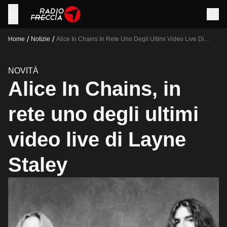
/
/
Home
Notizie
Alice In Chains In Rete Uno Degli Ultimi Video Live Di
Layne Staley
NOVITÀ
Alice In Chains, in
rete uno degli ultimi
video live di Layne
Staley