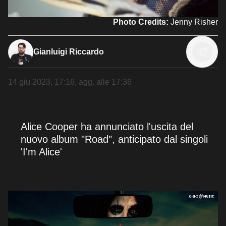
Photo Credits:
Jenny Risher
Gianluigi Riccardo
14 giu 2023, 17:16
, agg. alle
17:36
Alice Cooper ha annunciato l'uscita del
nuovo album "Road", anticipato dal singoli
'I'm Alice'