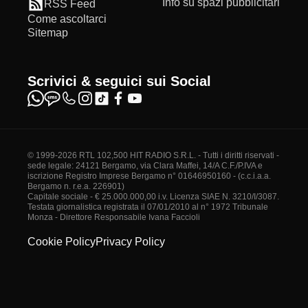
Info su spazi pubblicitari
RSS Feed
Come ascoltarci
Sitemap
Scrivici & seguici sui Social
© 1999-2026 RTL 102,500 HIT RADIO S.R.L. - Tutti i diritti riservati -
sede legale: 24121 Bergamo, via Clara Maffei, 14/A C.F./P.IVA e
iscrizione Registro Imprese Bergamo n° 01646950160 - (c.c.i.a.a.
Bergamo n. r.e.a. 226901)
Capitale sociale - € 25.000.000,00 i.v. Licenza SIAE N. 3210/I/3087.
Testata giornalistica registrata il 07/01/2010 al n° 1972 Tribunale
Monza - Direttore Responsabile Ivana Faccioli
Cookie Policy
Privacy Policy