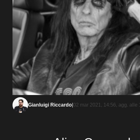
Gianluigi Riccardo
|
02 mar 2021, 14:56
, agg. alle