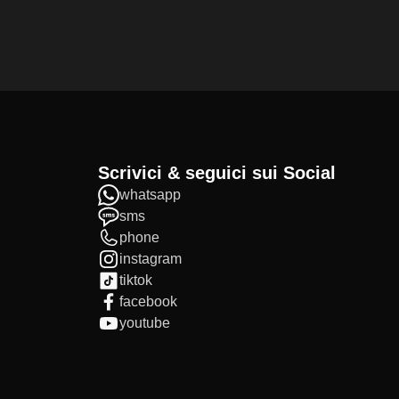
Scrivici & seguici sui Social
whatsapp
sms
phone
instagram
tiktok
facebook
youtube