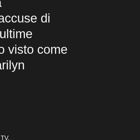
a
accuse di
 ultime
o visto come
rilyn
 TV.