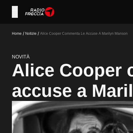
/
/
Home
Notizie
Alice Cooper Commenta Le Accuse A Marilyn Manson
NOVITÀ
Alice Cooper 
accuse a Mar