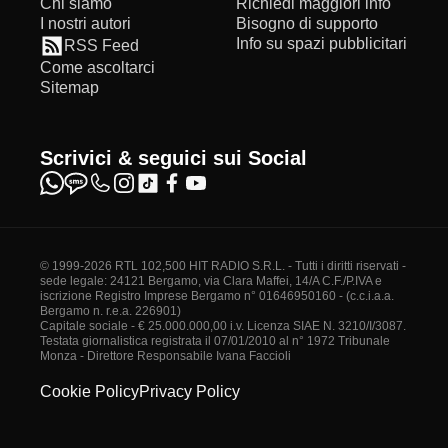
Chi siamo
Richiedi maggiori info
I nostri autori
Bisogno di supporto
Info su spazi pubblicitari
RSS Feed
Come ascoltarci
Sitemap
Scrivici & seguici sui Social
© 1999-2026 RTL 102,500 HIT RADIO S.R.L. - Tutti i diritti riservati -
sede legale: 24121 Bergamo, via Clara Maffei, 14/A C.F./P.IVA e
iscrizione Registro Imprese Bergamo n° 01646950160 - (c.c.i.a.a.
Bergamo n. r.e.a. 226901)
Capitale sociale - € 25.000.000,00 i.v. Licenza SIAE N. 3210/I/3087.
Testata giornalistica registrata il 07/01/2010 al n° 1972 Tribunale
Monza - Direttore Responsabile Ivana Faccioli
Cookie Policy
Privacy Policy