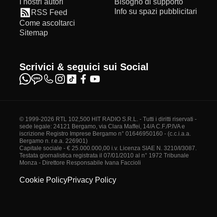
I nostri autori
Bisogno di supporto
Info su spazi pubblicitari
RSS Feed
Come ascoltarci
Sitemap
Scrivici & seguici sui Social
© 1999-2026 RTL 102,500 HIT RADIO S.R.L. - Tutti i diritti riservati -
sede legale: 24121 Bergamo, via Clara Maffei, 14/A C.F./P.IVA e
iscrizione Registro Imprese Bergamo n° 01646950160 - (c.c.i.a.a.
Bergamo n. r.e.a. 226901)
Capitale sociale - € 25.000.000,00 i.v. Licenza SIAE N. 3210/I/3087.
Testata giornalistica registrata il 07/01/2010 al n° 1972 Tribunale
Monza - Direttore Responsabile Ivana Faccioli
Cookie Policy
Privacy Policy