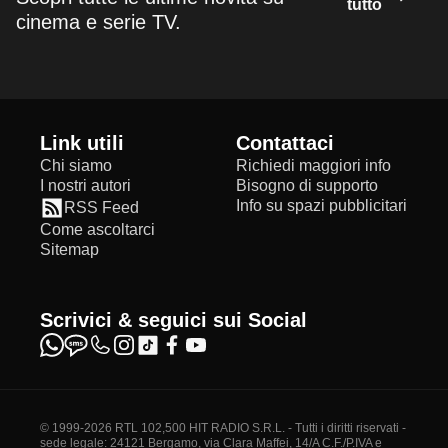
tutto
cinema e serie TV.
Link utili
Contattaci
Chi siamo
Richiedi maggiori info
I nostri autori
Bisogno di supporto
Info su spazi pubblicitari
RSS Feed
Come ascoltarci
Sitemap
Scrivici & seguici sui Social
© 1999-2026 RTL 102,500 HIT RADIO S.R.L. - Tutti i diritti riservati -
sede legale: 24121 Bergamo, via Clara Maffei, 14/A C.F./P.IVA e