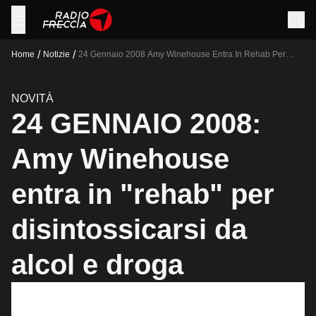
/
/
Home
Notizie
24 Gennaio 2008 Amy Winehouse Entra In Rehab Per
Disintossicarsi Da Alcol E Droga
NOVITÀ
24 GENNAIO 2008:
Amy Winehouse
entra in "rehab" per
disintossicarsi da
alcol e droga