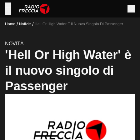
/
/
Home
Notizie
Hell Or High Water E Il Nuovo Singolo Di Passenger
NOVITÀ
'Hell Or High Water' è
il nuovo singolo di
Passenger