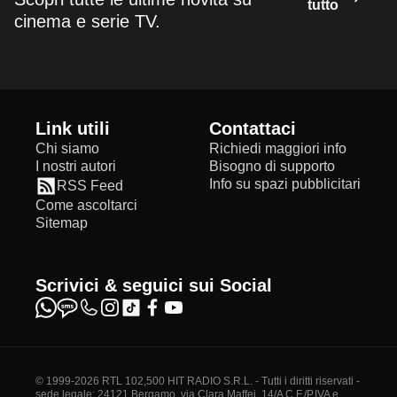
tutto
cinema e serie TV.
Link utili
Contattaci
Chi siamo
Richiedi maggiori info
I nostri autori
Bisogno di supporto
Info su spazi pubblicitari
RSS Feed
Come ascoltarci
Sitemap
Scrivici & seguici sui Social
© 1999-2026 RTL 102,500 HIT RADIO S.R.L. - Tutti i diritti riservati -
sede legale: 24121 Bergamo, via Clara Maffei, 14/A C.F./P.IVA e