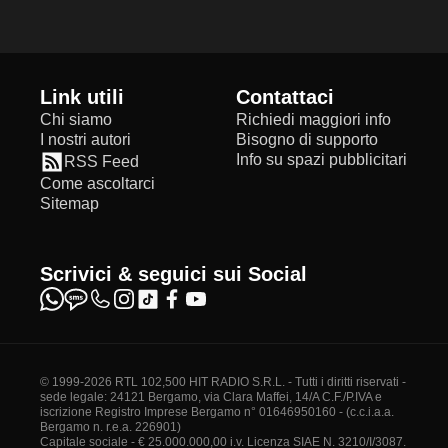
Link utili
Contattaci
Chi siamo
Richiedi maggiori info
I nostri autori
Bisogno di supporto
Info su spazi pubblicitari
RSS Feed
Come ascoltarci
Sitemap
Scrivici & seguici sui Social
© 1999-2026 RTL 102,500 HIT RADIO S.R.L. - Tutti i diritti riservati -
sede legale: 24121 Bergamo, via Clara Maffei, 14/A C.F./P.IVA e
iscrizione Registro Imprese Bergamo n° 01646950160 - (c.c.i.a.a.
Bergamo n. r.e.a. 226901)
Capitale sociale - € 25.000.000,00 i.v. Licenza SIAE N. 3210/I/3087.