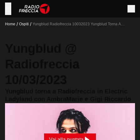
/
/
Home
Ospiti
Yungblud Radiofreccia 10032023 Yungblud Torna A
Radiofreccia In Electric Ladyland Con Ambramarie E Gigi
Riccardo
Yungblud @
Radiofreccia
10/03/2023
Yungblud torna a Radiofreccia in Electric
Ladyland con AmbraMarie e Gigi Riccardo
Vai alla puntata