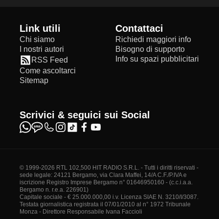
Link utili
Contattaci
Chi siamo
Richiedi maggiori info
I nostri autori
Bisogno di supporto
Info su spazi pubblicitari
RSS Feed
Come ascoltarci
Sitemap
Scrivici & seguici sui Social
© 1999-2026 RTL 102,500 HIT RADIO S.R.L. - Tutti i diritti riservati -
sede legale: 24121 Bergamo, via Clara Maffei, 14/A C.F./P.IVA e
iscrizione Registro Imprese Bergamo n° 01646950160 - (c.c.i.a.a.
Bergamo n. r.e.a. 226901)
Capitale sociale - € 25.000.000,00 i.v. Licenza SIAE N. 3210/I/3087.
Testata giornalistica registrata il 07/01/2010 al n° 1972 Tribunale
Monza - Direttore Responsabile Ivana Faccioli