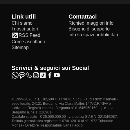
Link utili
Contattaci
Chi siamo
Richiedi maggiori info
I nostri autori
Bisogno di supporto
Info su spazi pubblicitari
RSS Feed
Come ascoltarci
Sitemap
Scrivici & seguici sui Social
© 1999-2026 RTL 102,500 HIT RADIO S.R.L. - Tutti i diritti riservati -
sede legale: 24121 Bergamo, via Clara Maffei, 14/A C.F./P.IVA e
iscrizione Registro Imprese Bergamo n° 01646950160 - (c.c.i.a.a.
Bergamo n. r.e.a. 226901)
Capitale sociale - € 25.000.000,00 i.v. Licenza SIAE N. 3210/I/3087.
Testata giornalistica registrata il 07/01/2010 al n° 1972 Tribunale
Monza - Direttore Responsabile Ivana Faccioli