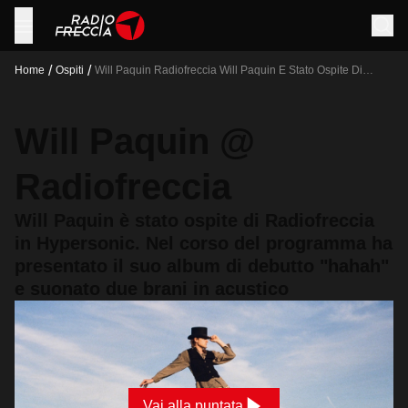
/
/
Home
Ospiti
Will Paquin Radiofreccia Will Paquin E Stato Ospite Di
Radiofreccia In Hypersonic Nel Corso Del Programma Ha
Presentato Il Suo Album Di Debutto Hahah E Suonato Due
Brani In Acustico
Will Paquin @
Radiofreccia
Will Paquin è stato ospite di Radiofreccia
in Hypersonic. Nel corso del programma ha
presentato il suo album di debutto "hahah"
e suonato due brani in acustico
Vai alla puntata